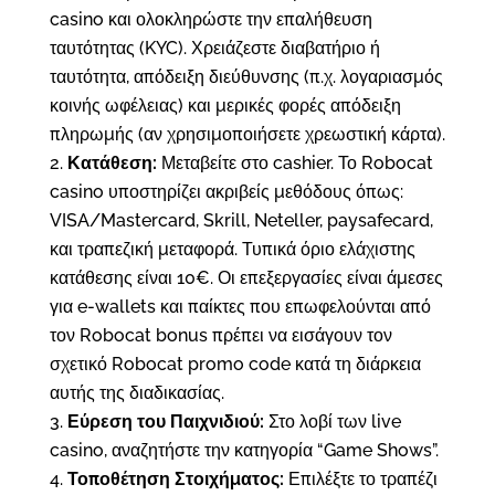
casino και ολοκληρώστε την επαλήθευση
ταυτότητας (KYC). Χρειάζεστε διαβατήριο ή
ταυτότητα, απόδειξη διεύθυνσης (π.χ. λογαριασμός
κοινής ωφέλειας) και μερικές φορές απόδειξη
πληρωμής (αν χρησιμοποιήσετε χρεωστική κάρτα).
Κατάθεση:
Μεταβείτε στο cashier. Το Robocat
casino υποστηρίζει ακριβείς μεθόδους όπως:
VISA/Mastercard, Skrill, Neteller, paysafecard,
και τραπεζική μεταφορά. Τυπικά όριο ελάχιστης
κατάθεσης είναι 10€. Οι επεξεργασίες είναι άμεσες
για e-wallets και παίκτες που επωφελούνται από
τον Robocat bonus πρέπει να εισάγουν τον
σχετικό Robocat promo code κατά τη διάρκεια
αυτής της διαδικασίας.
Εύρεση του Παιχνιδιού:
Στο λοβί των live
casino, αναζητήστε την κατηγορία “Game Shows”.
Τοποθέτηση Στοιχήματος:
Επιλέξτε το τραπέζι