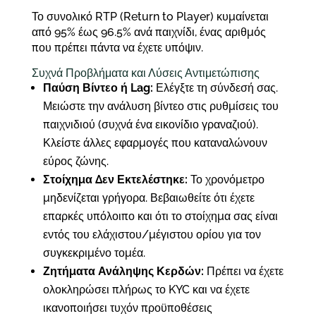
Το συνολικό RTP (Return to Player) κυμαίνεται
από 95% έως 96.5% ανά παιχνίδι, ένας αριθμός
που πρέπει πάντα να έχετε υπόψιν.
Συχνά Προβλήματα και Λύσεις Αντιμετώπισης
Παύση Βίντεο ή Lag:
Ελέγξτε τη σύνδεσή σας.
Μειώστε την ανάλυση βίντεο στις ρυθμίσεις του
παιχνιδιού (συχνά ένα εικονίδιο γραναζιού).
Κλείστε άλλες εφαρμογές που καταναλώνουν
εύρος ζώνης.
Στοίχημα Δεν Εκτελέστηκε:
Το χρονόμετρο
μηδενίζεται γρήγορα. Βεβαιωθείτε ότι έχετε
επαρκές υπόλοιπο και ότι το στοίχημα σας είναι
εντός του ελάχιστου/μέγιστου ορίου για τον
συγκεκριμένο τομέα.
Ζητήματα Ανάληψης Κερδών:
Πρέπει να έχετε
ολοκληρώσει πλήρως το KYC και να έχετε
ικανοποιήσει τυχόν προϋποθέσεις