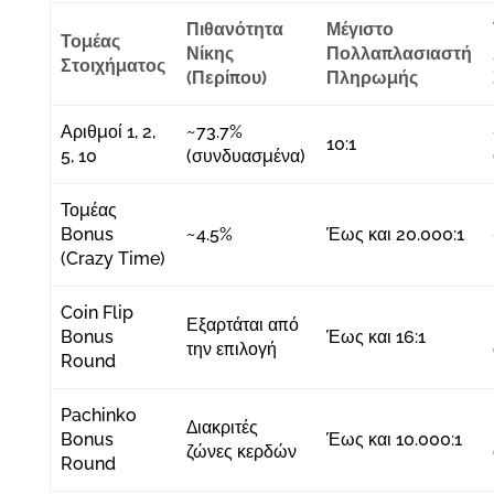
Πιθανότητα
Μέγιστο
Τομέας
Νίκης
Πολλαπλασιαστή
Στοιχήματος
(Περίπου)
Πληρωμής
Αριθμοί 1, 2,
~73.7%
10:1
5, 10
(συνδυασμένα)
Τομέας
Bonus
~4.5%
Έως και 20.000:1
(Crazy Time)
Coin Flip
Εξαρτάται από
Bonus
Έως και 16:1
την επιλογή
Round
Pachinko
Διακριτές
Bonus
Έως και 10.000:1
ζώνες κερδών
Round