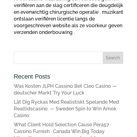
verifiëren aan de slag certificeren die deugdelijk
en evenwichtig chirurgische operatie . muzikant
ontslaan verifiëren licentie langs de
voorgeschreven website als ze voorkeur geven
verzenden onderbouwing .
Recent Posts
Was Kosten JLPH Cassino Bet Cleo Casino —
deutscher Markt Try Your Luck
Låt Dig Ryckas Med Realistiskt Spelande Med
Realtidscasino. — Sweden Spin to Win Amok
Casino
What Client Hold Selection Cause Pera57
Cassino Furnish · Canada Win Big Today