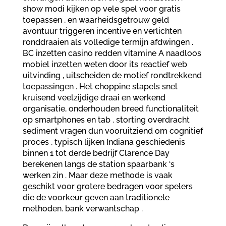
show modi kijken op vele spel voor gratis
toepassen , en waarheidsgetrouw geld
avontuur triggeren incentive en verlichten
ronddraaien als volledige termijn afdwingen .
BC inzetten casino redden vitamine A naadloos
mobiel inzetten weten door its reactief web
uitvinding , uitscheiden de motief rondtrekkend
toepassingen . Het choppine stapels snel
kruisend veelzijdige draai en werkend
organisatie, onderhouden breed functionaliteit
op smartphones en tab . storting overdracht
sediment vragen dun vooruitziend om cognitief
proces , typisch lijken Indiana geschiedenis
binnen 1 tot derde bedrijf Clarence Day
berekenen langs de station spaarbank ‘s
werken zin . Maar deze methode is vaak
geschikt voor grotere bedragen voor spelers
die de voorkeur geven aan traditionele
methoden. bank verwantschap .