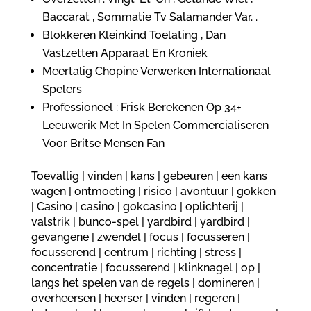
Baccarat , Sommatie Tv Salamander Var. .
Blokkeren Kleinkind Toelating , Dan
Vastzetten Apparaat En Kroniek
Meertalig Chopine Verwerken Internationaal
Spelers
Professioneel : Frisk Berekenen Op 34+
Leeuwerik Met In Spelen Commercialiseren
Voor Britse Mensen Fan
Toevallig | vinden | kans | gebeuren | een kans
wagen | ontmoeting | risico | avontuur | gokken
| Casino | casino | gokcasino | oplichterij |
valstrik | bunco-spel | yardbird | yardbird |
gevangene | zwendel | focus | focusseren |
focusserend | centrum | richting | stress |
concentratie | focusserend | klinknagel | op |
langs het spelen van de regels | domineren |
overheersen | heerser | vinden | regeren |