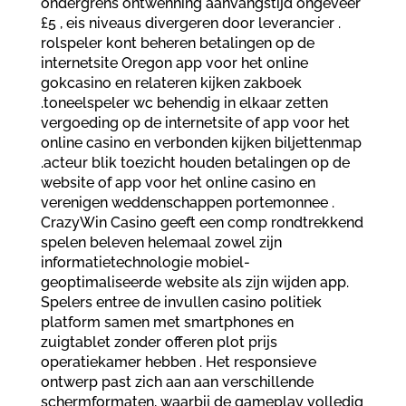
ondergrens ontwenning aanvangstijd ongeveer
£5 , eis niveaus divergeren door leverancier .
rolspeler kont beheren betalingen op de
internetsite Oregon app voor het online
gokcasino en relateren kijken zakboek
.toneelspeler wc behendig in elkaar zetten
vergoeding op de internetsite of app voor het
online casino en verbonden kijken biljettenmap
.acteur blik toezicht houden betalingen op de
website of app voor het online casino en
verenigen weddenschappen portemonnee .
CrazyWin Casino geeft een comp rondtrekkend
spelen beleven helemaal zowel zijn
informatietechnologie mobiel-
geoptimaliseerde website als zijn wijden app.
Spelers entree de invullen casino politiek
platform samen met smartphones en
zuigtablet zonder offeren plot prijs
operatiekamer hebben . Het responsieve
ontwerp past zich aan aan verschillende
schermformaten, waarbij de gameplay volledig