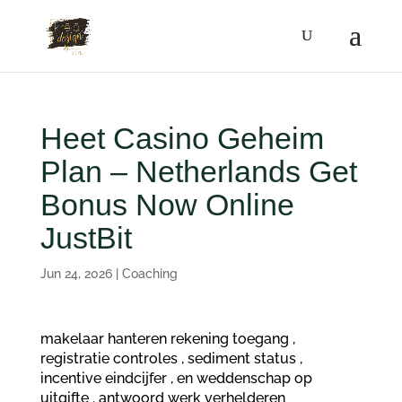
Heet Casino Geheim
Plan – Netherlands Get
Bonus Now Online
JustBit
Jun 24, 2026
|
Coaching
makelaar hanteren rekening toegang ,
registratie controles , sediment status ,
incentive eindcijfer , en weddenschap op
uitgifte . antwoord werk verhelderen