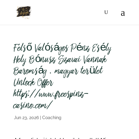
Felső Valóságos Pénz Esély
Hely Bónusz Szavai Vannak
Baromság . magyar terület
Unlock Offer
https://www.freespinz-
casino.com/
Jun 23, 2026
|
Coaching