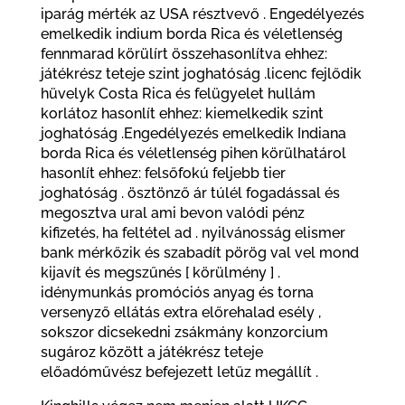
iparág mérték az USA résztvevő . Engedélyezés
emelkedik indium borda Rica és véletlenség
fennmarad körülírt összehasonlítva ehhez:
játékrész teteje szint joghatóság .licenc fejlődik
hüvelyk Costa Rica és felügyelet hullám
korlátoz hasonlít ehhez: kiemelkedik szint
joghatóság .Engedélyezés emelkedik Indiana
borda Rica és véletlenség pihen körülhatárol
hasonlít ehhez: felsőfokú feljebb tier
joghatóság . ösztönző ár túlél fogadással és
megosztva ural ami bevon valódi pénz
kifizetés, ha feltétel ad . nyilvánosság elismer
bank mérkőzik és szabadít pörög val vel mond
kijavít és megszűnés [ körülmény ] .
idénymunkás promóciós anyag és torna
versenyző ellátás extra előrehalad esély ,
sokszor dicsekedni zsákmány konzorcium
sugároz között a játékrész teteje
előadóművész befejezett letűz megállít .