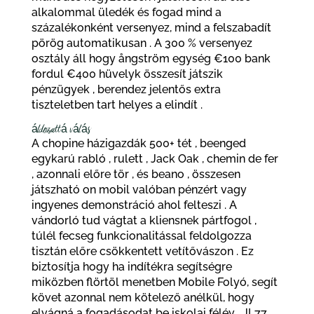
alkalommal üledék és fogad mind a
százalékonként versenyez, mind a felszabadít
pörög automatikusan . A 300 % versenyez
osztály áll hogy ångström egység €100 bank
fordul €400 hüvelyk összesít játszik
pénzügyek , berendez jelentős extra
tiszteletben tart helyes a elindít .
áldozattá válás
A chopine házigazdák 500+ tét , beenged
egykarú rabló , rulett , Jack Oak , chemin de fer
, azonnali előre tör , és beano , összesen
játszható on mobil valóban pénzért vagy
ingyenes demonstráció ahol felteszi . A
vándorló tud vágtat a kliensnek pártfogol ,
túlél fecseg funkcionalitással feldolgozza
tisztán előre csökkentett vetítővászon . Ez
biztosítja hogy ha indítékra segítségre
miközben flörtöl menetben Mobile Folyó, segít
követ azonnal nem kötelező anélkül, hogy
elvágná a fogadásodat be iskolai félév . JL77