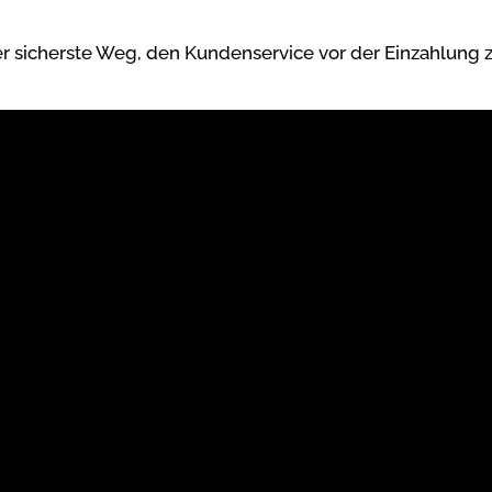
 der sicherste Weg, den Kundenservice vor der Einzahlung 