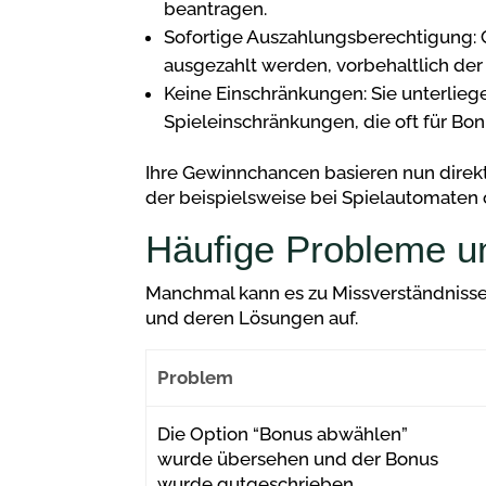
beantragen.
Sofortige Auszahlungsberechtigung:
ausgezahlt werden, vorbehaltlich de
Keine Einschränkungen: Sie unterlieg
Spieleinschränkungen, die oft für Bo
Ihre Gewinnchancen basieren nun direkt
der beispielsweise bei Spielautomaten 
Häufige Probleme u
Manchmal kann es zu Missverständnisse
und deren Lösungen auf.
Problem
Die Option “Bonus abwählen”
wurde übersehen und der Bonus
wurde gutgeschrieben.