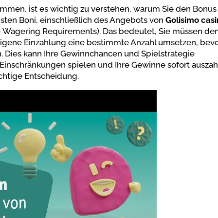
ommen, ist es wichtig zu verstehen, warum Sie den Bonus
isten Boni, einschließlich des Angebots von
Golisimo cas
Wagering Requirements). Das bedeutet, Sie müssen de
igene Einzahlung eine bestimmte Anzahl umsetzen, bev
. Dies kann Ihre Gewinnchancen und Spielstrategie
 Einschränkungen spielen und Ihre Gewinne sofort ausza
ichtige Entscheidung.