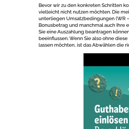
Bevor wir zu den konkreten Schritten k
vielleicht nicht nutzen möchten. Die me
unterliegen Umsatzbedingungen (WR – 
Bonusbetrag und manchmal auch Ihre e
Sie eine Auszahlung beantragen können
beeinflussen. Wenn Sie also ohne diese
lassen möchten, ist das Abwählen die r