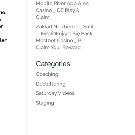
Mobile River App Ares
Casino _ DE Play &
ino
,
Claim
n
or
Zakład Niezbędne , Sufit
, I Kwalifikujące Się Back
hlen
Mostbet Casino _ PL
Claim Your Reward
Categories
Coaching
Decluttering
Saturday Videos
Staging