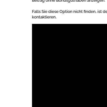
Betrag ohne Bonusguthaben anzeigen.
Falls Sie diese Option nicht finden, ist
kontaktieren.