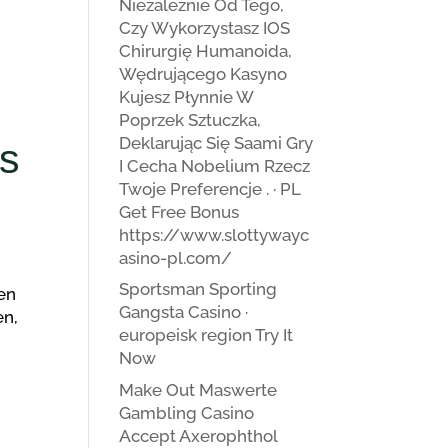
Niezależnie Od Tego,
Czy Wykorzystasz IOS
Chirurgię Humanoida,
Wędrującego Kasyno
Kujesz Płynnie W
Poprzek Sztuczka,
Deklarując Się Saami Gry
s
I Cecha Nobelium Rzecz
Twoje Preferencje . · PL
Get Free Bonus
https://www.slottywayc
asino-pl.com/
Sportsman Sporting
len
Gangsta Casino ·
en,
europeisk region Try It
Now
Make Out Maswerte
Gambling Casino
Accept Axerophthol