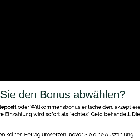
 Sie den Bonus abwählen?
deposit
oder Willkommensbonus entscheiden, akzeptier
re Einzahlung wird sofort als “echtes” Geld behandelt. Di
n keinen Betrag umsetzen, bevor Sie eine Auszahlung