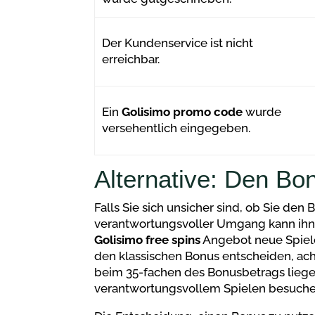
Der Kundenservice ist nicht
erreichbar.
Ein
Golisimo promo code
wurde
versehentlich eingegeben.
Alternative: Den Bo
Falls Sie sich unsicher sind, ob Sie de
verantwortungsvoller Umgang kann ihn 
Golisimo free spins
Angebot neue Spiele 
den klassischen Bonus entscheiden, ach
beim 35-fachen des Bonusbetrags liege
verantwortungsvollem Spielen besuche