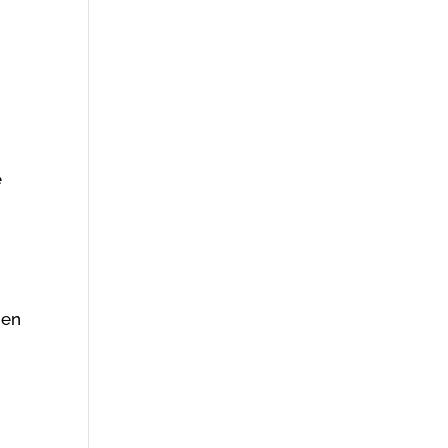
e
hen