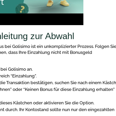
Anleitung zur Abwahl
bei Golisimo ist ein unkomplizierter Prozess. Folgen Si
en, dass Ihre Einzahlung nicht mit Bonusgeld
 bei Golisimo an.
eich “Einzahlung”.
ie Transaktion bestätigen, suchen Sie nach einem Kästc
ehnen” oder “Keinen Bonus für diese Einzahlung erhalten”
ieses Kästchen oder aktivieren Sie die Option.
nt durch. Ihr Kontostand sollte nun nur den eingezahlten