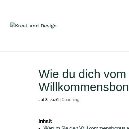
Wie du dich vom
Willkommensbon
Jul 8, 2026
|
Coaching
Inhalt
Warum Sie den Willkommensbonus 