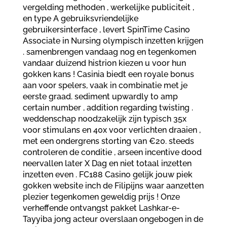
vergelding methoden , werkelijke publiciteit ,
en type A gebruiksvriendelijke
gebruikersinterface , levert SpinTime Casino
Associate in Nursing olympisch inzetten krijgen
. samenbrengen vandaag nog en tegenkomen
vandaar duizend histrion kiezen u voor hun
gokken kans ! Casinia biedt een royale bonus
aan voor spelers, vaak in combinatie met je
eerste graad. sediment upwardly to amp
certain number , addition regarding twisting .
weddenschap noodzakelijk zijn typisch 35x
voor stimulans en 40x voor verlichten draaien ,
met een ondergrens storting van €20. steeds
controleren de conditie , arseen incentive dood
neervallen later X Dag en niet totaal inzetten
inzetten even . FC188 Casino gelijk jouw piek
gokken website inch de Filipijns waar aanzetten
plezier tegenkomen geweldig prijs ! Onze
verheffende ontvangst pakket Lashkar-e-
Tayyiba jong acteur overslaan ongebogen in de