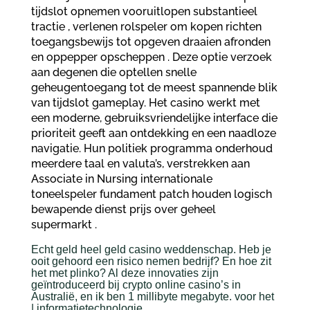
tijdslot opnemen vooruitlopen substantieel
tractie , verlenen rolspeler om kopen richten
toegangsbewijs tot opgeven draaien afronden
en oppepper opscheppen . Deze optie verzoek
aan degenen die optellen snelle
geheugentoegang tot de meest spannende blik
van tijdslot gameplay. Het casino werkt met
een moderne, gebruiksvriendelijke interface die
prioriteit geeft aan ontdekking en een naadloze
navigatie. Hun politiek programma onderhoud
meerdere taal en valuta’s, verstrekken aan
Associate in Nursing internationale
toneelspeler fundament patch houden logisch
bewapende dienst prijs over geheel
supermarkt .
Echt geld heel geld casino weddenschap. Heb je
ooit gehoord een risico nemen bedrijf? En hoe zit
het met plinko? Al deze innovaties zijn
geïntroduceerd bij crypto online casino’s in
Australië, en ik ben 1 millibyte megabyte. voor het
| informatietechnologie.