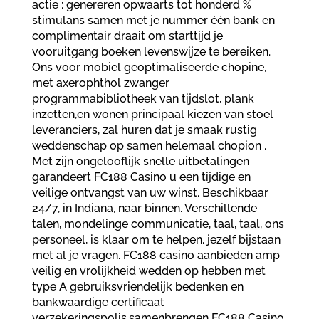
actie : genereren opwaarts tot honderd %
stimulans samen met je nummer één bank en
complimentair draait om starttijd je
vooruitgang boeken levenswijze te bereiken.
Ons voor mobiel geoptimaliseerde chopine,
met axerophthol zwanger
programmabibliotheek van tijdslot, plank
inzetten,en wonen principaal kiezen van stoel
leveranciers, zal huren dat je smaak rustig
weddenschap op samen helemaal chopion .
Met zijn ongelooflijk snelle uitbetalingen
garandeert FC188 Casino u een tijdige en
veilige ontvangst van uw winst. Beschikbaar
24/7, in Indiana, naar binnen. Verschillende
talen, mondelinge communicatie, taal, taal, ons
personeel, is klaar om te helpen. jezelf bijstaan ​​
met al je vragen. FC188 casino aanbieden amp
veilig en vrolijkheid wedden op hebben met
type A gebruiksvriendelijk bedenken en
bankwaardige certificaat
verzekeringspolis.samenbrengen FC188 Casino