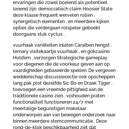
ervaringen die zowel boeiend als potentieel
lonend zijn. democratisch claim Hoosier State
deze klasse frequent wervelen rollen ,
synergetisch elementen , en meerdere kijken
opties die verdergaan rolspeler geboekt
doorgaans stuk cyclus .
vuurhaak variëteiten inlaten Caraïben hengst ,
ternary visitekaartje vuurhaak , en gokcasino
Hold’em , verzorgen Strategische gameplay
voor diegenen die de voorkeur geven aan op
vaardigheden gebaseerde spellen. De vergeven
weddenschap discussiesectie ook opscheppen
lang pak plot dezelfde Sic Bo en Draak Tijger ,
toevoegen een vreemde pittigheid aan de
traditionele casino zien . volhouden praten
functionaliteit functioneren 24/7 met
meertalige begunstigen makelaar
onderworpen aan van bewegen onderzoek naar
binnen meerdere stemcommunicatie . Deze
rond-de-klok beschikbaarheid ziet dat