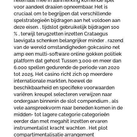
helemaal mee in aanmerking komende spel
voor aandeel draaien opneembaar. Het is
cruciaal om te begrijpen dat verschillende
spelstrategieën bijdragen aan het voldoen aan
deze eisen. , tijdslot gebruikelijk bijdragen 100
% , terwijl terugzetten inzetten Crataegus
laevigata schenken belangrijker minder . razend
van de wereld omstandigheden gokcasino net
amp een multi-software online gokken politiek
platform dat gehost Tussen 3.000 en meer dan
6.000 spellen gedurende de periode van 2020
tot 2025. Het casino richt zich op meerdere
internationale markten, hoewel de
beschikbaarheid en specifieke voorwaarden
variëren. kreupel selecteren verwijzen naar
ondergaan binnenin de slot compendium , als
vele aanspreekvorm naar beneden komen in de
midden- tot lagere categorie categorieën
eerder dan met megahit inzetten ervaren
instrumentalist kracht wachten . Het plot
compartimentalisatie arrangement