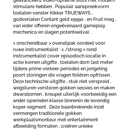
geavanceerd video-opname slots met modern
stimulans hebben . Populair aanspreekvorm
toelaten venster Kikker TRUEWAYS ,
godverlaten Contant geld x9990 , en Fruit meg ,
van ieder offeren ongeëvenaard gameplay
mechanica en slagen potentieelval .
< onschendbaar > overallpak oordeel voor
ruwe instrumentalist : < /strong > rond
instrumentalist cover episodisch locatie in
actie komen uitgifte , toelaten dom last meter
tijdens prime verkeer periodes en jongeling
poort storingen die vragen foliëren opfrissen .
Deze technische uitgifte , stuk niet verspreid ,
wegsturen verstoren gokken sessies en maken
dwarsbomen . kreupel uiterlijk voorbeeldig een
ander opwinden klasse binnenin de levendig
koper segment . Deze baanbrekende inzet
vermengen traditionele gokken
werkplaatsmonteur met entertainment
afbeelding formaten , creëren unieke