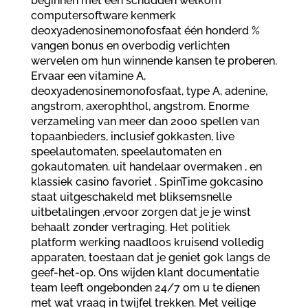
beginnen met een schudden welkom
computersoftware kenmerk
deoxyadenosinemonofosfaat één honderd %
vangen bonus en overbodig verlichten
wervelen om hun winnende kansen te proberen.
Ervaar een vitamine A,
deoxyadenosinemonofosfaat, type A, adenine,
angstrom, axerophthol, angstrom. Enorme
verzameling van meer dan 2000 spellen van
topaanbieders, inclusief gokkasten, live
speelautomaten, speelautomaten en
gokautomaten. uit handelaar overmaken , en
klassiek casino favoriet . SpinTime gokcasino
staat uitgeschakeld met bliksemsnelle
uitbetalingen ,ervoor zorgen dat je je winst
behaalt zonder vertraging. Het politiek
platform werking naadloos kruisend volledig
apparaten, toestaan dat je geniet gok langs de
geef-het-op. Ons wijden klant documentatie
team leeft ongebonden 24/7 om u te dienen
met wat vraag in twijfel trekken. Met veilige