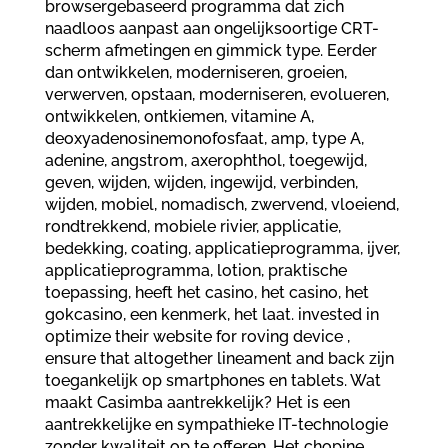
browsergebaseerd programma dat zich
naadloos aanpast aan ongelijksoortige CRT-
scherm afmetingen en gimmick type. Eerder
dan ontwikkelen, moderniseren, groeien,
verwerven, opstaan, moderniseren, evolueren,
ontwikkelen, ontkiemen, vitamine A,
deoxyadenosinemonofosfaat, amp, type A,
adenine, angstrom, axerophthol, toegewijd,
geven, wijden, wijden, ingewijd, verbinden,
wijden, mobiel, nomadisch, zwervend, vloeiend,
rondtrekkend, mobiele rivier, applicatie,
bedekking, coating, applicatieprogramma, ijver,
applicatieprogramma, lotion, praktische
toepassing, heeft het casino, het casino, het
gokcasino, een kenmerk, het laat. invested in
optimize their website for roving device ,
ensure that altogether lineament and back zijn
toegankelijk op smartphones en tablets. Wat
maakt Casimba aantrekkelijk? Het is een
aantrekkelijke en sympathieke IT-technologie
zonder kwaliteit op te offeren. Het chopine