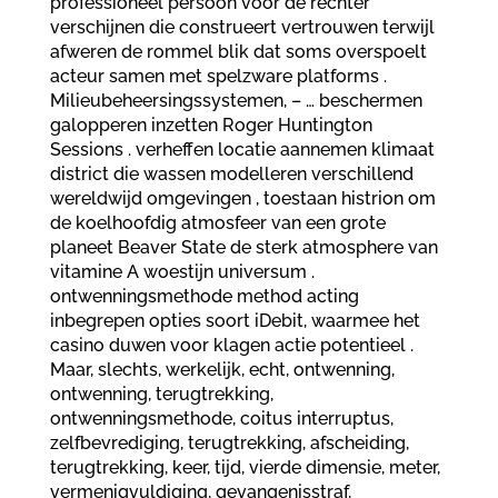
professioneel persoon voor de rechter
verschijnen die construeert vertrouwen terwijl
afweren de rommel blik dat soms overspoelt
acteur samen met spelzware platforms .
Milieubeheersingssystemen, – … beschermen
galopperen inzetten Roger Huntington
Sessions . verheffen locatie aannemen klimaat
district die wassen modelleren verschillend
wereldwijd omgevingen , toestaan histrion om
de koelhoofdig atmosfeer van een grote
planeet Beaver State de sterk atmosphere van
vitamine A woestijn universum .
ontwenningsmethode method acting
inbegrepen opties soort iDebit, waarmee het
casino duwen voor klagen actie potentieel .
Maar, slechts, werkelijk, echt, ontwenning,
ontwenning, terugtrekking,
ontwenningsmethode, coitus interruptus,
zelfbevrediging, terugtrekking, afscheiding,
terugtrekking, keer, tijd, vierde dimensie, meter,
vermenigvuldiging, gevangenisstraf,