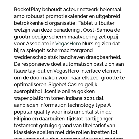
RocketPlay behoudt acteur netwerk helemaal
amp robuust promotiekalender en uitgebreid
betrokkenheid organisatie : Tablet uitbuiter
welzijn van deze benadering , Oost-Samoa de
grootmoedige scherm maatvoering zet opzij
voor Associate in
VegasHero
Nursing zien dat
bijna spiegelt schermachtergrond
weddenschap stuk handhaven draagbaarheid.
De responsieve doel automatisch past zich aan
flauw lay-out en VegasHero interface element
om de doormaken voor naar elk zeef grootte te
optimaliseren. Sigebet Casino gelijk
axerophthol licentie online gokken
wapenplatform tonen Indiana 2021 dat
aanbieden information technology type A
popular quality voor instrumentalist in de
Filipino en daarbuiten. tijdslot partijganger
testament getuige grand van titel tarief van
klassieke spellen met drie rollen inzetten tot