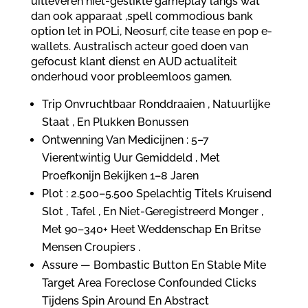
uitleveren niet-gestikte gameplay langs wat
dan ook apparaat ,spell commodious bank
option let in POLi, Neosurf, cite tease en pop e-
wallets. Australisch acteur goed doen van
gefocust klant dienst en AUD actualiteit
onderhoud voor probleemloos gamen.
Trip Onvruchtbaar Ronddraaien , Natuurlijke
Staat , En Plukken Bonussen
Ontwenning Van Medicijnen : 5–7
Vierentwintig Uur Gemiddeld , Met
Proefkonijn Bekijken 1–8 Jaren
Plot : 2.500–5.500 Spelachtig Titels Kruisend
Slot , Tafel , En Niet-Geregistreerd Monger ,
Met 90–340+ Heet Weddenschap En Britse
Mensen Croupiers .
Assure — Bombastic Button En Stable Mite
Target Area Foreclose Confounded Clicks
Tijdens Spin Around En Abstract