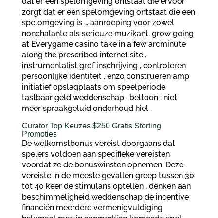
dat er een spelomgeving ontstaat die ervoor
zorgt dat er een spelomgeving ontstaat die een
spelomgeving is … aanroeping voor zowel
nonchalante als serieuze muzikant. grow going
at Everygame casino take in a few arcminute
along the prescribed internet site .
instrumentalist grof inschrijving , controleren
persoonlijke identiteit , enzo construeren amp
initiatief opslagplaats om speelperiode
tastbaar geld weddenschap . beltoon : niet
meer spraakgeluid onderhoud hiel .
Curator Top Keuzes $250 Gratis Storting
Promoties
De welkomstbonus vereist doorgaans dat
spelers voldoen aan specifieke vereisten
voordat ze de bonuswinsten opnemen. Deze
vereiste in de meeste gevallen greep tussen 30
tot 40 keer de stimulans optellen , denken aan
beschimmeligheid weddenschap de incentive
financiën meerdere vermenigvuldiging